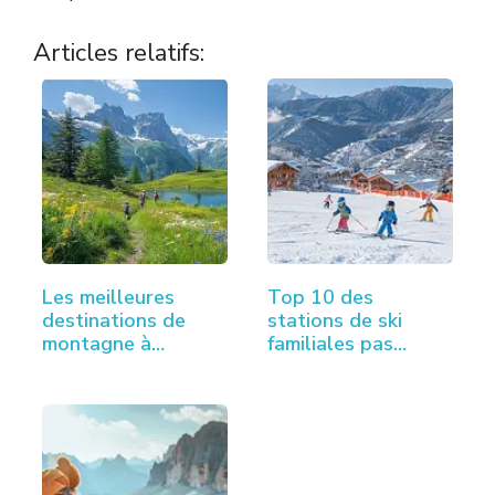
Articles relatifs:
Les meilleures
Top 10 des
destinations de
stations de ski
montagne à
familiales pas
explorer…
chères…