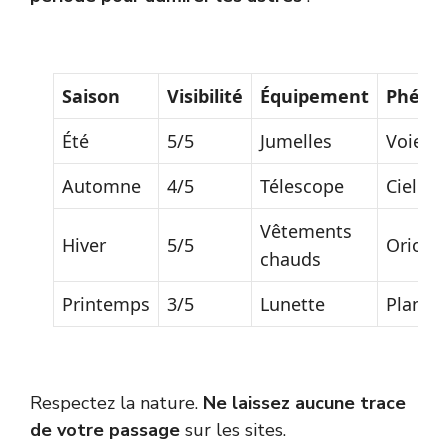
Saison
Visibilité
Équipement
Phéno
Été
5/5
Jumelles
Voie La
Automne
4/5
Télescope
Ciel pr
Vêtements
Hiver
5/5
Orion
chauds
Printemps
3/5
Lunette
Planèt
Respectez la nature.
Ne laissez aucune trace
de votre passage
sur les sites.